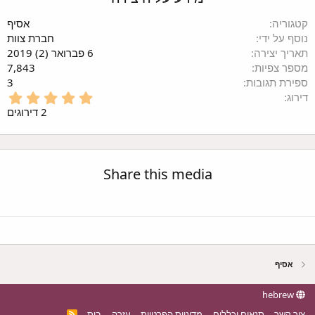
טגוריה
אסיף
וסף על ידי
חברת צוות
אריך יצירה
6 פברואר (2) 2019
ספר צפיות
7,843
פירת תגובות
3
5
ירוג
.
2 דירוגים
0
0
כ
ו
Share this media
כ
ב
י
ם
אסיף
hebrew
צור קשר
תנאים וכללים
מדיניות הפרטיות
עזרה
בית
R