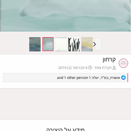
קרחון
חברת צוות
6 פברואר (2) 2019
R
אושרת
,
בס"ד
,
יעלה 1
and 1 other person
e
a
c
t
i
o
n
s
:
מידע על היצירה